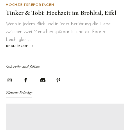
HOCHZEITSREPORTAGEN
Tinker & Tobi: Hochzeit im Brohltal, Eifel
Wenn in jedem Blick und in jeder Berührung die Liebe
zwischen zwei Menschen spürbar ist und ein Paar mit
Leichtigkeit,…
READ MORE
ABOUT
TINKER
&
TOBI:
HOCHZEIT
IM
Subscribe and follow
BROHLTAL,
EIFEL
Neueste Beiträge