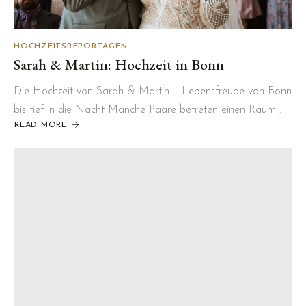
HOCHZEITSREPORTAGEN
Sarah & Martin: Hochzeit in Bonn
Die Hochzeit von Sarah & Martin – Lebensfreude von Bonn
bis tief in die Nacht Manche Paare betreten einen Raum…
READ MORE
ABOUT
SARAH
&
MARTIN:
HOCHZEIT
IN
BONN