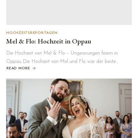
HOCHZEITSREPORTAGEN
Mel & Flo: Hochzeit in Oppau
Die Hochzeit von Mel & Flo – Ungezwungen feiern in
Oppau Die Hochzeit von Mel und Flo war der beste…
READ MORE
ABOUT
MEL
&
FLO:
HOCHZEIT
IN
OPPAU