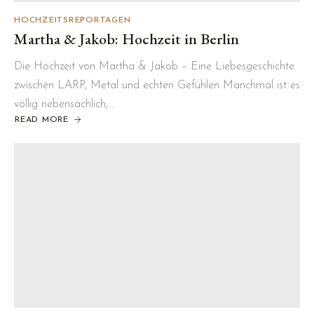
HOCHZEITSREPORTAGEN
Martha & Jakob: Hochzeit in Berlin
Die Hochzeit von Martha & Jakob – Eine Liebesgeschichte
zwischen LARP, Metal und echten Gefühlen Manchmal ist es
völlig nebensächlich,…
READ MORE
ABOUT
MARTHA
&
JAKOB:
HOCHZEIT
IN
BERLIN