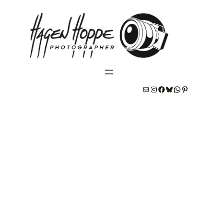
E-Mail
#
#
Bluesky
WhatsApp
Pinterest
Sarah & Martin: Hochzeit in