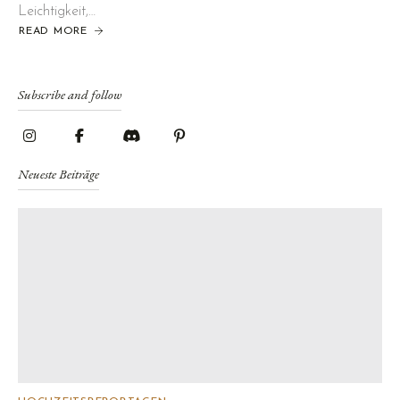
Leichtigkeit,…
READ MORE
ABOUT
TINKER
&
TOBI:
HOCHZEIT
IM
Subscribe and follow
BROHLTAL,
EIFEL
Neueste Beiträge