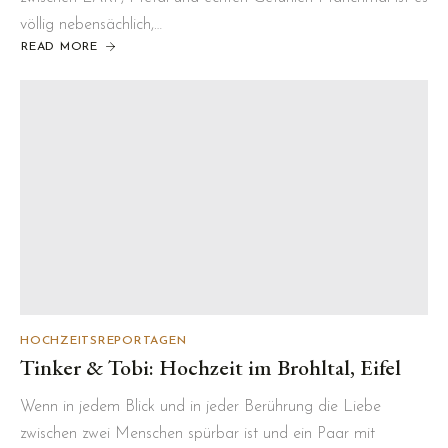
völlig nebensächlich,…
READ MORE
ABOUT
MARTHA
&
JAKOB:
HOCHZEIT
IN
BERLIN
HOCHZEITSREPORTAGEN
Tinker & Tobi: Hochzeit im Brohltal, Eifel
Wenn in jedem Blick und in jeder Berührung die Liebe
zwischen zwei Menschen spürbar ist und ein Paar mit