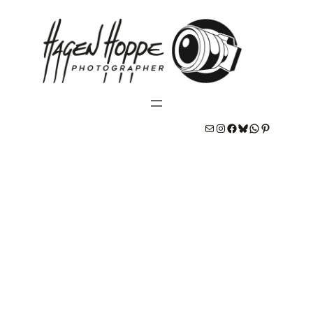
E-Mail
#
#
Bluesky
WhatsApp
Pinterest
Martha & Jakob: Hochzeit in