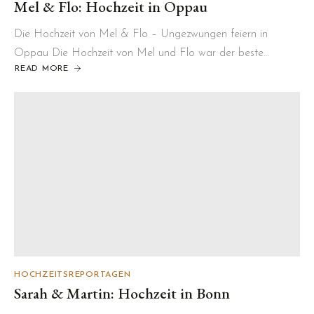
Mel & Flo: Hochzeit in Oppau
Die Hochzeit von Mel & Flo – Ungezwungen feiern in
Oppau Die Hochzeit von Mel und Flo war der beste…
READ MORE
ABOUT
MEL
&
FLO:
HOCHZEIT
IN
OPPAU
HOCHZEITSREPORTAGEN
Sarah & Martin: Hochzeit in Bonn