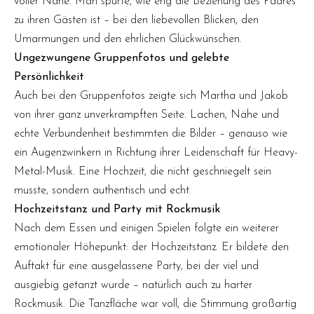
voller Nähe. Man spürte, wie eng die Beziehung des Paares
zu ihren Gästen ist – bei den liebevollen Blicken, den
Umarmungen und den ehrlichen Glückwünschen.
Ungezwungene Gruppenfotos und gelebte
Persönlichkeit
Auch bei den Gruppenfotos zeigte sich Martha und Jakob
von ihrer ganz unverkrampften Seite. Lachen, Nähe und
echte Verbundenheit bestimmten die Bilder – genauso wie
ein Augenzwinkern in Richtung ihrer Leidenschaft für Heavy-
Metal-Musik. Eine Hochzeit, die nicht geschniegelt sein
musste, sondern authentisch und echt.
Hochzeitstanz und Party mit Rockmusik
Nach dem Essen und einigen Spielen folgte ein weiterer
emotionaler Höhepunkt: der Hochzeitstanz. Er bildete den
Auftakt für eine ausgelassene Party, bei der viel und
ausgiebig getanzt wurde – natürlich auch zu harter
Rockmusik. Die Tanzfläche war voll, die Stimmung großartig