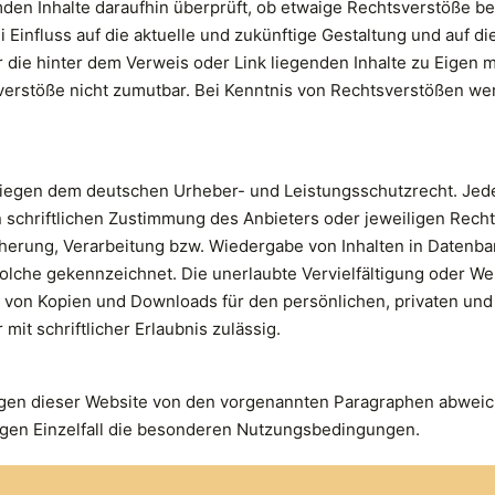
mden Inhalte daraufhin überprüft, ob etwaige Rechtsverstöße b
i Einfluss auf die aktuelle und zukünftige Gestaltung und auf d
r die hinter dem Verweis oder Link liegenden Inhalte zu Eigen ma
verstöße nicht zumutbar. Bei Kenntnis von Rechtsverstößen wer
terliegen dem deutschen Urheber- und Leistungsschutzrecht. J
schriftlichen Zustimmung des Anbieters oder jeweiligen Rechte
icherung, Verarbeitung bzw. Wiedergabe von Inhalten in Daten
solche gekennzeichnet. Die unerlaubte Vervielfältigung oder Wei
ung von Kopien und Downloads für den persönlichen, privaten und
mit schriftlicher Erlaubnis zulässig.
en dieser Website von den vorgenannten Paragraphen abweiche
ligen Einzelfall die besonderen Nutzungsbedingungen.