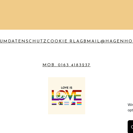
SUM
DATENSCHUTZ
COOKIE RL
AGB
MAIL@HAGENHO
MOB. 0163 4183237
Wi
opt