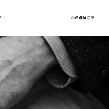
E-Mail
#
#
Bluesky
WhatsApp
Pinterest
R