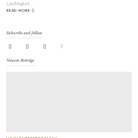
Leichtigkeit,…
READ MORE
ABOUT
TINKER
&
TOBI:
HOCHZEIT
IM
Subscribe and follow
BROHLTAL,
EIFEL
Neueste Beiträge