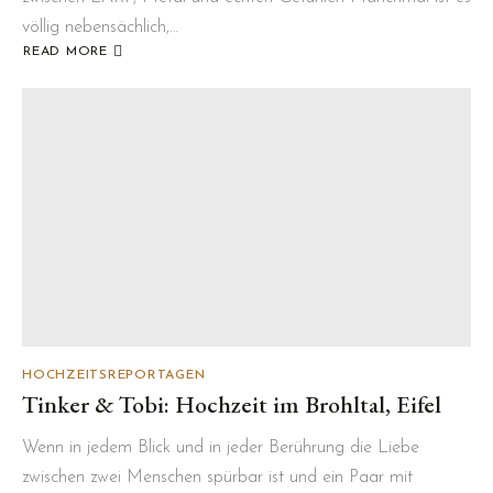
völlig nebensächlich,…
READ MORE
ABOUT
MARTHA
&
JAKOB:
HOCHZEIT
IN
BERLIN
HOCHZEITSREPORTAGEN
Tinker & Tobi: Hochzeit im Brohltal, Eifel
Wenn in jedem Blick und in jeder Berührung die Liebe
zwischen zwei Menschen spürbar ist und ein Paar mit