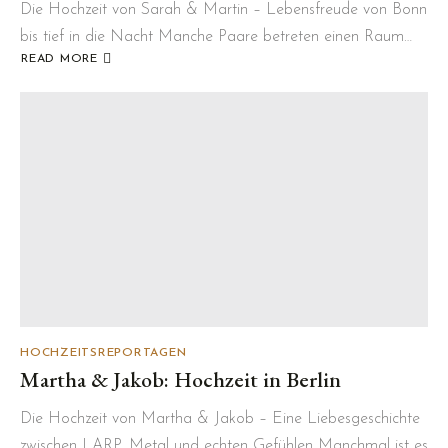
Die Hochzeit von Sarah & Martin – Lebensfreude von Bonn
bis tief in die Nacht Manche Paare betreten einen Raum…
READ MORE
ABOUT
SARAH
&
MARTIN:
HOCHZEIT
IN
BONN
HOCHZEITSREPORTAGEN
Martha & Jakob: Hochzeit in Berlin
Die Hochzeit von Martha & Jakob – Eine Liebesgeschichte
zwischen LARP, Metal und echten Gefühlen Manchmal ist es