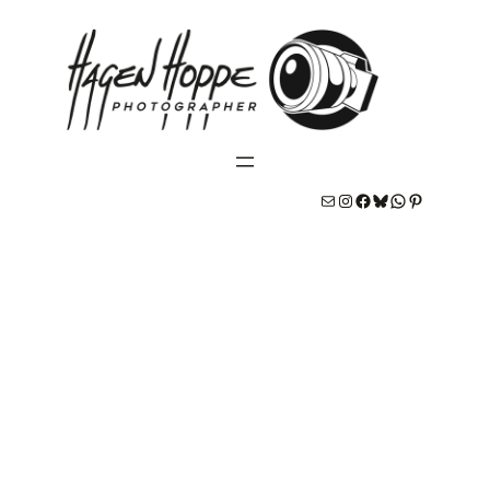
E-Mail
#
#
Bluesky
WhatsApp
Pinterest
Sara & Tim: Standesamtliche