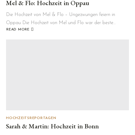
Mel & Flo: Hochzeit in Oppau
Die Hochzeit von Mel & Flo – Ungezwungen feiern in
Oppau Die Hochzeit von Mel und Flo war der beste…
READ MORE
ABOUT
MEL
&
FLO:
HOCHZEIT
IN
OPPAU
HOCHZEITSREPORTAGEN
Sarah & Martin: Hochzeit in Bonn